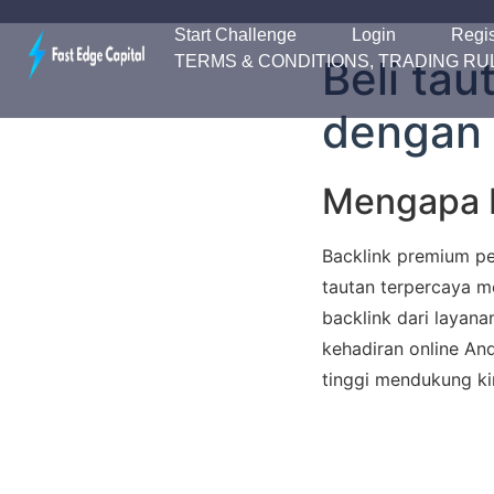
Start Challenge
Login
Regis
TERMS & CONDITIONS, TRADING RUL
Beli tau
dengan 
Mengapa B
Backlink premium p
tautan terpercaya m
backlink dari layana
kehadiran online Anda
tinggi mendukung ki