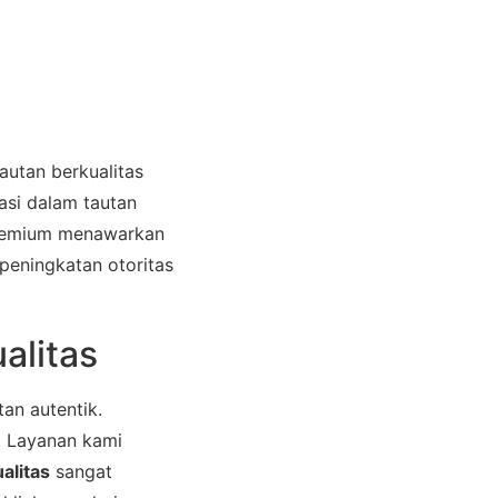
autan berkualitas
tasi dalam tautan
 premium menawarkan
peningkatan otoritas
alitas
tan autentik.
. Layanan kami
alitas
sangat