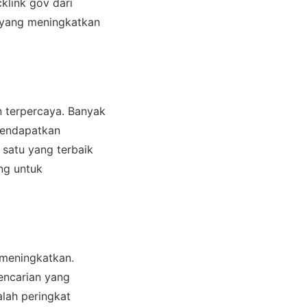
klink gov dari
s yang meningkatkan
n terpercaya. Banyak
mendapatkan
 satu yang terbaik
ng untuk
 meningkatkan.
encarian yang
lah peringkat