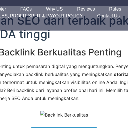
ter
FAQs
Why US
Reviews
Rules
ES, PROFIT SPLIT & PAYOUT POLICY
tan SEO dari terbaik pa
Contact Us
DA tinggi
acklink Berkualitas Penting
enting untuk pemasaran digital yang menguntungkan. Pen
enyediakan backlink berkualitas yang meningkatkan
otorit
n terhormat untuk meningkatkan visibilitas online Anda. In
? Beli backlink dari layanan profesional hari ini. Memilih t
nerja SEO Anda untuk meningkatkan.