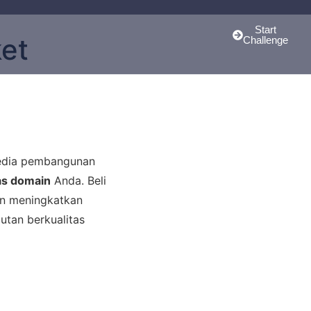
Start
ket
Challenge
yedia pembangunan
as domain
Anda. Beli
gin meningkatkan
autan berkualitas